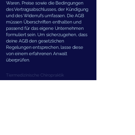
Waren, Preise sowie die Bedingungen
des Vertragsabschlusses, der Kündigung
und des Widerrufs umfassen. Die AGB
müssen Überschriften enthalten und
passend für das eigene Unternehmen
formuliert sein. Um sicherzugehen, dass
deine AGB den gesetzlichen
Regelungen entsprechen, lasse diese
von einem erfahrenen Anwalt
überprüfen.
Tiermedizinische Chiropraktik
Anna Melzer
Münster
info@tiermedizinische-chiropraktik.de