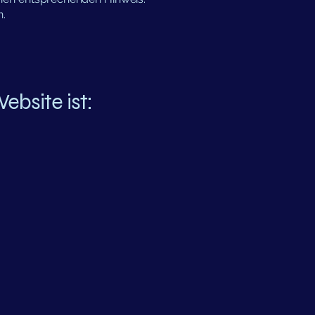
n.
ebsite ist: