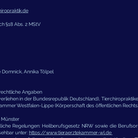
iropraktik.de
ach §18 Abs. 2 MStV
e Domnick, Annika Tölpel
rechtliche Angaben
verliehen in der Bundesrepublik Deutschland), Tierchiropraktik
mmer Westfalen-Lippe (Körperschaft des öffentlichen Rechts)
t Münster
htliche Regelungen: Heilberufsgesetz NRW sowie die Berufs
sehbar unter:
https://www.tieraerztekammer-wl.de