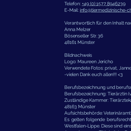
Telefon:
+49 (0) 1577 8946239
E-Mail:
info@tiermedizinische-ch
Verantwortlich für den Inhalt n
Anna Melzer
Bösenseller Str. 36
48161 Münster
Bildnachweis
Logo: Maureen Jericho
Verwendete Fotos: privat, Jann
-vielen Dank euch allen!!! <3
Berufsbezeichnung und berufs
Berufsbezeichnung: Tierärztin (
Zuständige Kammer: Tierärzteka
48163 Münster
Aufsichtsbehörde: Veterinäram
Es gelten folgende berufsrec
Westfalen-Lippe. Diese sind ein