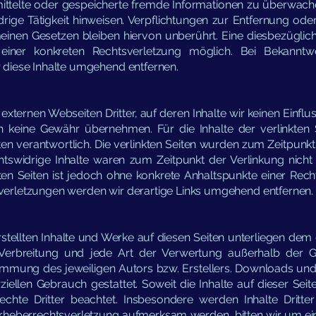
ermittelte oder gespeicherte fremde Informationen zu überwa
idrige Tätigkeit hinweisen. Verpflichtungen zur Entfernung o
inen Gesetzen bleiben hiervon unberührt. Eine diesbezüglich
einer konkreten Rechtsverletzung möglich. Bei Bekannt
 diese Inhalte umgehend entfernen.
externen Webseiten Dritter, auf deren Inhalte wir keinen Einfl
 keine Gewähr übernehmen. Für die Inhalte der verlinkten Se
ten verantwortlich. Die verlinkten Seiten wurden zum Zeitpunk
htswidrige Inhalte waren zum Zeitpunkt der Verlinkung nicht
nkten Seiten ist jedoch ohne konkrete Anhaltspunkte einer Rec
erletzungen werden wir derartige Links umgehend entfernen.
erstellten Inhalte und Werke auf diesen Seiten unterliegen de
g, Verbreitung und jede Art der Verwertung außerhalb der
timmung des jeweiligen Autors bzw. Erstellers. Downloads und 
iellen Gebrauch gestattet. Soweit die Inhalte auf dieser Seite
hte Dritter beachtet. Insbesondere werden Inhalte Dritter
 Urheberrechtsverletzung aufmerksam werden, bitten wir um e